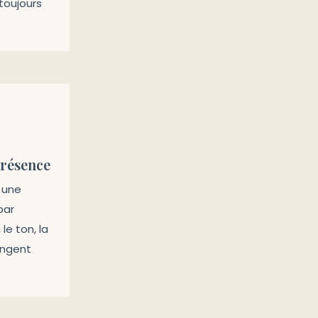
t toujours
Présence
 une
par
le ton, la
angent