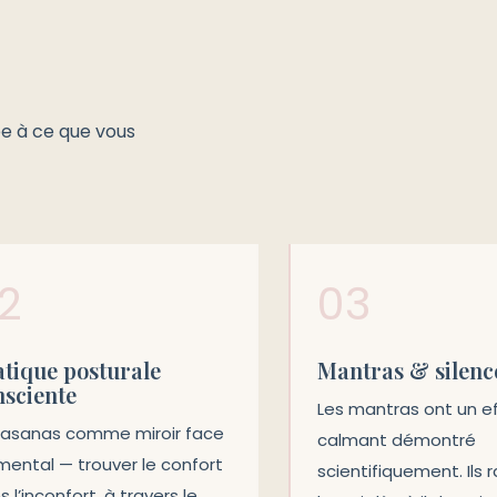
ée à ce que vous
2
03
atique posturale
Mantras & silenc
nsciente
Les mantras ont un e
 asanas comme miroir face
calmant démontré
mental — trouver le confort
scientifiquement. Ils
 l’inconfort, à travers le