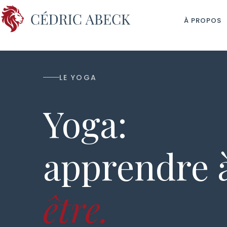
À PROPOS
LE YOGA
Yoga:
apprendre 
être.