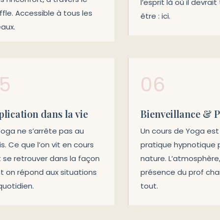
l’esprit là où il devrai
ffle. Accessible à tous les
être : ici.
eaux.
5
06
lication dans la vie
Bienveillance & 
Yoga ne s’arrête pas au
Un cours de Yoga est
is. Ce que l’on vit en cours
pratique hypnotique 
t se retrouver dans la façon
nature. L’atmosphère, 
t on répond aux situations
présence du prof ch
quotidien.
tout.