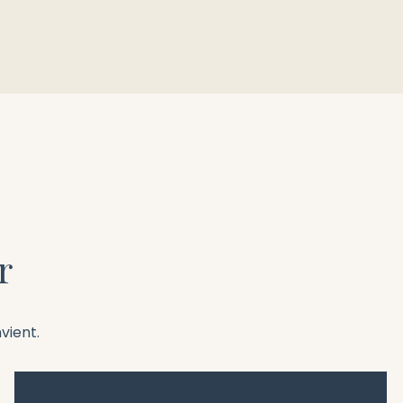
r
vient.