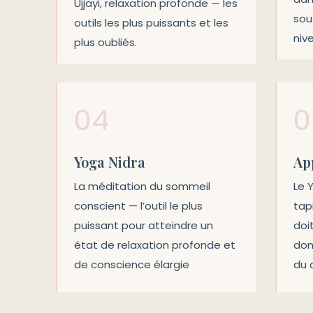
Ujjayi, relaxation profonde — les
sou
outils les plus puissants et les
niv
plus oubliés.
04
0
Yoga Nidra
App
La méditation du sommeil
Le 
conscient — l’outil le plus
tap
puissant pour atteindre un
doi
état de relaxation profonde et
don
de conscience élargie
du 